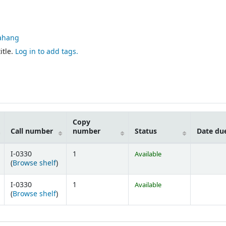
Pahang
itle.
Log in to add tags.
Copy
Call number
number
Status
Date du
I-0330
1
Available
(Opens below)
(
Browse shelf
)
I-0330
1
Available
(Opens below)
(
Browse shelf
)