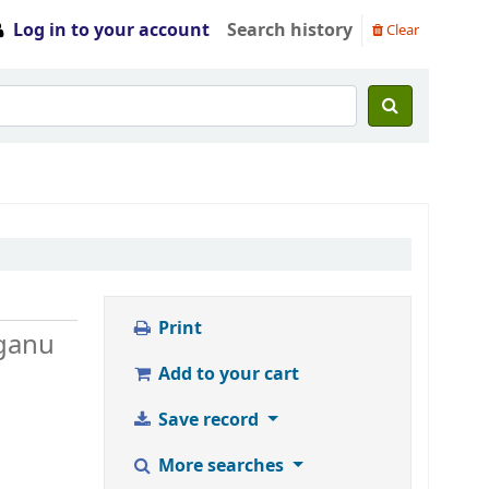
Log in to your account
Search history
Clear
Print
gganu
Add to your cart
Save record
More searches