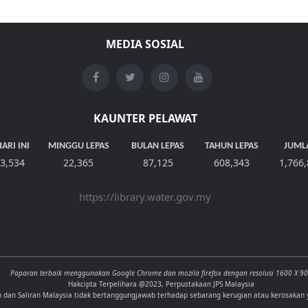
MEDIA SOSIAL
KAUNTER PELAWAT
ARI INI
MINGGU LEPAS
BULAN LEPAS
TAHUN LEPAS
JUML
3,534
22,365
87,125
608,343
1,766
https://library.water.gov.my
Paparan terbaik menggunakan Google Chrome dan mozila firefox dengan resolusi 1600 X 9
Hakcipta Terpelihara @2023, Perpustakaan JPS Malaysia
n dan Saliran Malaysia tidak bertanggungjawab terhadap sebarang kerugian atau kerosakan