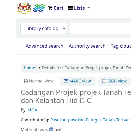
Cart
Lists
Opac Perpustakaan JPS Malaysia
Advanced search
Authority search
Tag clou
Home
Details for:
Cadangan Projek-projek Tanah Ter
Normal view
MARC view
ISBD view
Cadangan Projek-projek Tanah Te
dan Kelantan Jilid II-C
By:
MOA
Contributor(s):
Pasukan-pasukan Petugas Tanah Terbiar
Material type:
Text