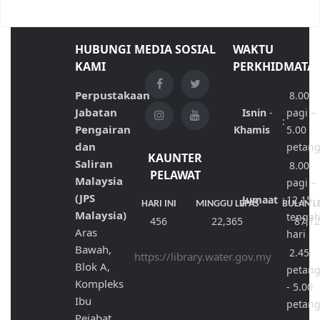
HUBUNGI
MEDIA SOSIAL
WAKTU
KAMI
PERKHIDMATA
Perpustakaan
8.00
Jabatan
Isnin
-
pagi –
:
Pengairan
Khamis
5.00
dan
petan
KAUNTER
Saliran
8.00
PELAWAT
Malaysia
pagi –
(JPS
Jumaat
:
12.15
HARI INI
MINGGU LEPAS
BULAN L
Malaysia)
tenga
456
22,365
87,1
Aras
hari
Bawah,
2.45
https://library.water.gov.my
Blok A,
petan
Kompleks
- 5.00
Ibu
petan
Pejabat