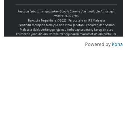
Paparan terbaik menggunakan Google Chrome dan mozila firefox dengan
resolusi 1600 X 900
Hakcipta Terpelihara @2023, Perpustakaan JPS Malaysia
Penafian :
Kerajaan Malaysia dan Pihak Jabatan Pengairan dan Saliran
Malaysia tidak bertanggungjawab terhadap sebarang kerugian atau
kerosakan yang dialami kerana menggunakan maklumat dalam portal ini.
Powered by
Koha