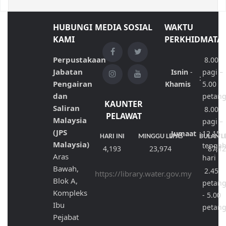
HUBUNGI
MEDIA SOSIAL
WAKTU
KAMI
PERKHIDMATA
Perpustakaan
8.00
Jabatan
Isnin
-
pagi –
:
Pengairan
Khamis
5.00
dan
petan
KAUNTER
Saliran
8.00
PELAWAT
Malaysia
pagi –
(JPS
Jumaat
:
12.15
HARI INI
MINGGU LEPAS
BULAN L
Malaysia)
tenga
4,193
23,974
87,1
Aras
hari
Bawah,
2.45
https://library.water.gov.my
Blok A,
petan
Kompleks
- 5.00
Ibu
petan
Pejabat