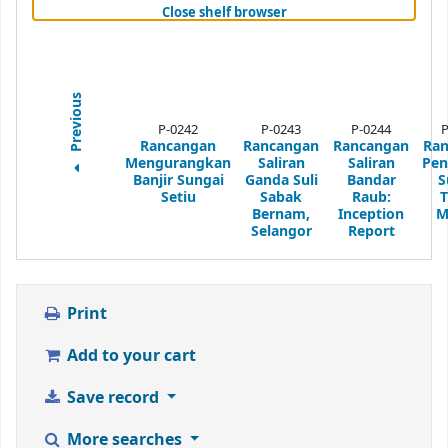
(Hides shelf browser)
Close shelf browser
Previous
P-0242
P-0243
P-0244
P
Rancangan
Rancangan
Rancangan
Ra
Mengurangkan
Saliran
Saliran
Pen
Banjir Sungai
Ganda Suli
Bandar
S
Setiu
Sabak
Raub:
Bernam,
Inception
M
Selangor
Report
Print
Add to your cart
Save record
More searches