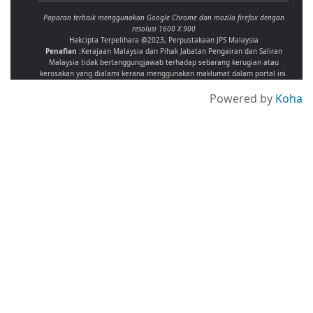
Paparan terbaik menggunakan Google Chrome dan mozila firefox dengan
resolusi 1600 X 900
Hakcipta Terpelihara @2023, Perpustakaan JPS Malaysia
Penafian :
Kerajaan Malaysia dan Pihak Jabatan Pengairan dan Saliran
Malaysia tidak bertanggungjawab terhadap sebarang kerugian atau
kerosakan yang dialami kerana menggunakan maklumat dalam portal ini.
Powered by
Koha