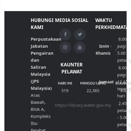
HUBUNGI
MEDIA SOSIAL
WAKTU
KAMI
PERKHIDMATA
Perpustakaan
8.00
Jabatan
Isnin
-
pagi –
:
Pengairan
Khamis
5.00
dan
petan
KAUNTER
Saliran
8.00
PELAWAT
Malaysia
pagi –
(JPS
Jumaat
:
12.15
HARI INI
MINGGU LEPAS
BULAN L
Malaysia)
tenga
519
22,365
87,1
Aras
hari
Bawah,
2.45
https://library.water.gov.my
Blok A,
petan
Kompleks
- 5.00
Ibu
petan
Pejabat