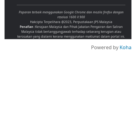
Paparan terbaik menggunakan Google Chrome dan mozila firefox dengan
resolusi 1600 X 900
Hakcipta Terpelihara @2023, Perpustakaan JPS Malaysia
Penafian :
Kerajaan Malaysia dan Pihak Jabatan Pengairan dan Saliran
Malaysia tidak bertanggungjawab terhadap sebarang kerugian atau
kerosakan yang dialami kerana menggunakan maklumat dalam portal ini.
Powered by
Koha