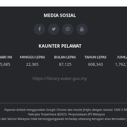
MEDIA SOSIAL
KAUNTER PELAWAT
ARI INI
MINGGU LEPAS
BULAN LEPAS
TAHUN LEPAS
JUML
5,685
22,365
87,125
608,343
1,762
https://library.water.gov.my
Paparan terbaik menggunakan Google Chrome dan mozila firefox dengan resolusi 1600 X 9
Hakcipta Terpelihara @2023, Perpustakaan JPS Malaysia
n dan Saliran Malaysia tidak bertanggungjawab terhadap sebarang kerugian atau kerosakan