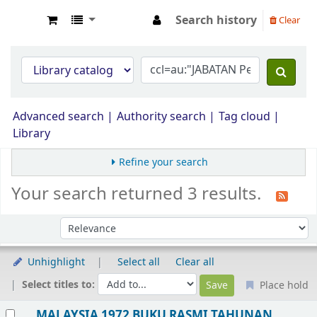
Search history
Clear
Opac Perpustakaan JPS Malaysia
Advanced search
Authority search
Tag cloud
Library
Refine your search
Your search returned 3 results.
Sort by:
Unhighlight
Select all
Clear all
Select titles to:
Place hold
Results
MALAYSIA 1972 BUKU RASMI TAHUNAN