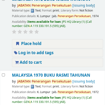
by
JABATAN
Penerangan
Persekutuan
[issuing body]
Material type:
Text
; Format:
print
; Literary form:
Not fiction
Publication details:
K. Lumpur : Jab.
Penerangan
Persekutuan
,
1974
Availability:
Items available for loan:
JPS HQ Library
(1)
Call
number:
GEN
-
A 119 330.191.5 (595) JAB
.
Place hold
Log in to add tags
Add to cart
MALAYSIA 1970 BUKU RASMI TAHUNAN
by
JABATAN
Penerangan
Persekutuan
[issuing body]
Material type:
Text
; Format:
print
; Literary form:
Not fiction
Publication details:
K. Lumpur : Jab.
Penerangan
Persekutuan
,
1972
Availability:
Items available for loan:
JPS HQ Library
(1)
Call
number:
GEN
-
A 119 330.191.5 (595) JAB
.