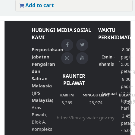
Add to cart
HUBUNGI
MEDIA SOSIAL
WAKTU
KAMI
PERKHIDMATA
Perpustakaan
8.00
Jabatan
Isnin
-
pagi –
:
Pengairan
Khamis
5.00
dan
petan
KAUNTER
Saliran
8.00
PELAWAT
Malaysia
pagi –
(JPS
Jumaat
:
12.15
HARI INI
MINGGU LEPAS
BULAN L
Malaysia)
tenga
3,269
23,974
87,1
Aras
hari
Bawah,
2.45
https://library.water.gov.my
Blok A,
petan
Kompleks
- 5.00