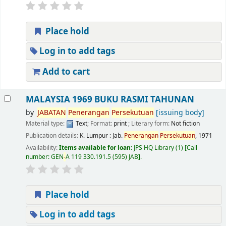
Place hold
Log in to add tags
Add to cart
MALAYSIA 1969 BUKU RASMI TAHUNAN
by
JABATAN
Penerangan
Persekutuan
[issuing body]
Material type:
Text
; Format:
print
; Literary form:
Not fiction
Publication details:
K. Lumpur : Jab.
Penerangan
Persekutuan
,
1971
Availability:
Items available for loan:
JPS HQ Library
(1)
Call
number:
GEN
-
A 119 330.191.5 (595) JAB
.
Place hold
Log in to add tags