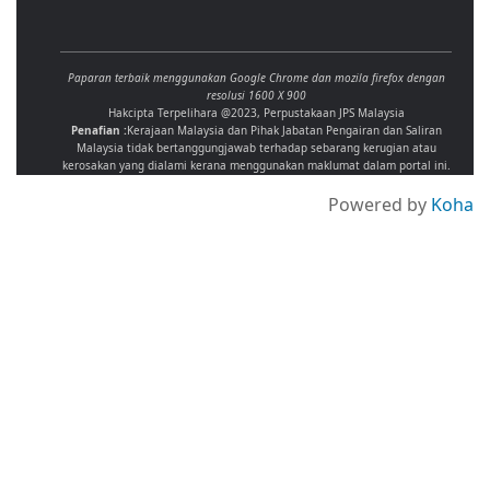
Paparan terbaik menggunakan Google Chrome dan mozila firefox dengan
resolusi 1600 X 900
Hakcipta Terpelihara @2023, Perpustakaan JPS Malaysia
Penafian :
Kerajaan Malaysia dan Pihak Jabatan Pengairan dan Saliran
Malaysia tidak bertanggungjawab terhadap sebarang kerugian atau
kerosakan yang dialami kerana menggunakan maklumat dalam portal ini.
Powered by
Koha