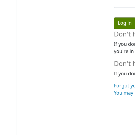
Don't 
If you do
you're in
Don't 
If you do
Forgot y
You may r