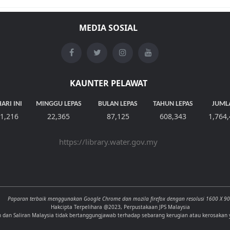
MEDIA SOSIAL
KAUNTER PELAWAT
ARI INI
MINGGU LEPAS
BULAN LEPAS
TAHUN LEPAS
JUML
1,216
22,365
87,125
608,343
1,764
https://library.water.gov.my
Paparan terbaik menggunakan Google Chrome dan mozila firefox dengan resolusi 1600 X 9
Hakcipta Terpelihara @2023, Perpustakaan JPS Malaysia
n dan Saliran Malaysia tidak bertanggungjawab terhadap sebarang kerugian atau kerosakan