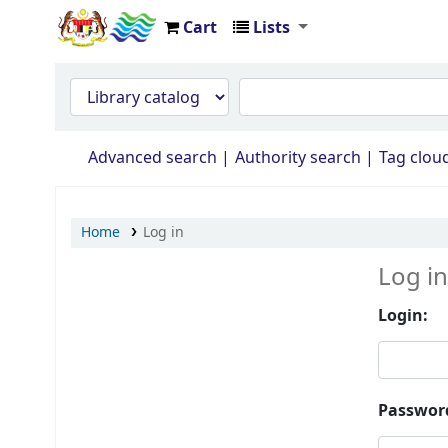
Cart
Lists
Opac Perpustakaan JPS Malaysia
Advanced search
Authority search
Tag clou
Home
Log in
Log in
Login:
Passwor