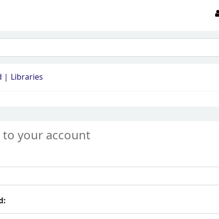
d
Libraries
 to your account
d: