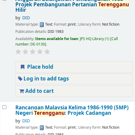
Projek Pembangunan Pertanian
Terengganu
Hilir
by
DID
Material type:
Text
; Format:
print
; Literary form:
Not fiction
Publication details:
DID
1983
Availability:
Items available for loan:
JPS HQ Library
(1)
Call
number:
DE-0130
.
Place hold
Log in to add tags
Add to cart
Rancangan Malaysia Kelima 1986-1990 (5MP)
Negeri
Terengganu
: Projek Cadangan
by
DID
Material type:
Text
; Format:
print
; Literary form:
Not fiction
Publication details:
DID
1984