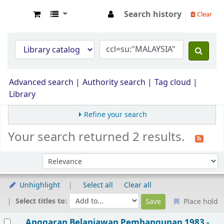
Search history
Clear
Opac Perpustakaan JPS Malaysia
Advanced search
Authority search
Tag cloud
Library
Refine your search
Your search returned 2 results.
Sort by:
Unhighlight
Select all
Clear all
Select titles to:
Place hold
Results
Anggaran Belanjawan Pembangunan 1983 -