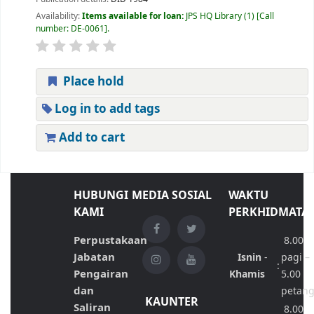
Availability:
Items available for loan:
JPS HQ Library
(1)
Call
number:
DE-0061
.
Place hold
Log in to add tags
Add to cart
HUBUNGI
MEDIA SOSIAL
WAKTU
KAMI
PERKHIDMATA
Perpustakaan
8.00
Jabatan
Isnin
-
pagi –
:
Pengairan
Khamis
5.00
dan
petan
KAUNTER
Saliran
8.00