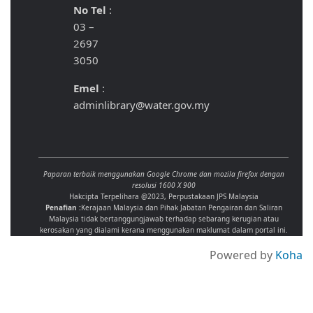
No Tel
:
03 –
2697
3050
Emel
:
adminlibrary@water.gov.my
Paparan terbaik menggunakan Google Chrome dan mozila firefox dengan
resolusi 1600 X 900
Hakcipta Terpelihara @2023, Perpustakaan JPS Malaysia
Penafian :
Kerajaan Malaysia dan Pihak Jabatan Pengairan dan Saliran
Malaysia tidak bertanggungjawab terhadap sebarang kerugian atau
kerosakan yang dialami kerana menggunakan maklumat dalam portal ini.
Powered by
Koha