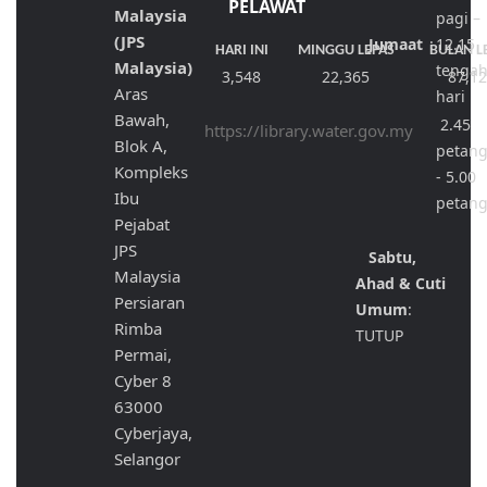
PELAWAT
Malaysia
pagi –
(JPS
Jumaat
:
12.15
HARI INI
MINGGU LEPAS
BULAN L
Malaysia)
tenga
3,548
22,365
87,1
Aras
hari
Bawah,
2.45
https://library.water.gov.my
Blok A,
petan
Kompleks
- 5.00
Ibu
petan
Pejabat
JPS
Sabtu,
Malaysia
Ahad & Cuti
Persiaran
Umum
:
Rimba
TUTUP
Permai,
Cyber 8
63000
Cyberjaya,
Selangor