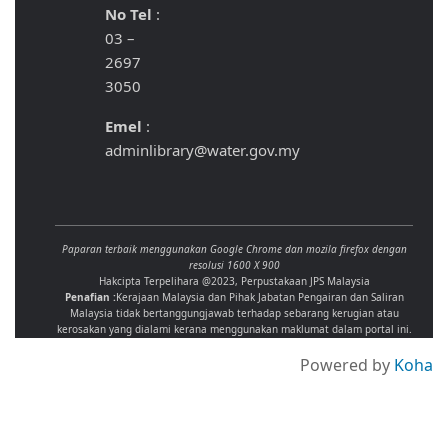
No Tel
:
03 –
2697
3050
Emel
:
adminlibrary@water.gov.my
Paparan terbaik menggunakan Google Chrome dan mozila firefox dengan
resolusi 1600 X 900
Hakcipta Terpelihara @2023, Perpustakaan JPS Malaysia
Penafian :
Kerajaan Malaysia dan Pihak Jabatan Pengairan dan Saliran
Malaysia tidak bertanggungjawab terhadap sebarang kerugian atau
kerosakan yang dialami kerana menggunakan maklumat dalam portal ini.
Powered by
Koha