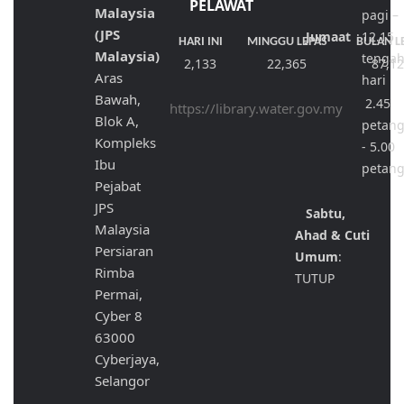
PELAWAT
Malaysia
pagi –
(JPS
Jumaat
:
12.15
HARI INI
MINGGU LEPAS
BULAN L
Malaysia)
tenga
2,133
22,365
87,1
Aras
hari
Bawah,
2.45
https://library.water.gov.my
Blok A,
petan
Kompleks
- 5.00
Ibu
petan
Pejabat
JPS
Sabtu,
Malaysia
Ahad & Cuti
Persiaran
Umum
:
Rimba
TUTUP
Permai,
Cyber 8
63000
Cyberjaya,
Selangor