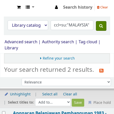
Search history
Clear
Opac Perpustakaan JPS Malaysia
Advanced search
Authority search
Tag cloud
Library
Refine your search
Your search returned 2 results.
Sort by:
Unhighlight
Select all
Clear all
Select titles to:
Place hold
Results
Anggaran Belanjawan Pembangunan 1983 -