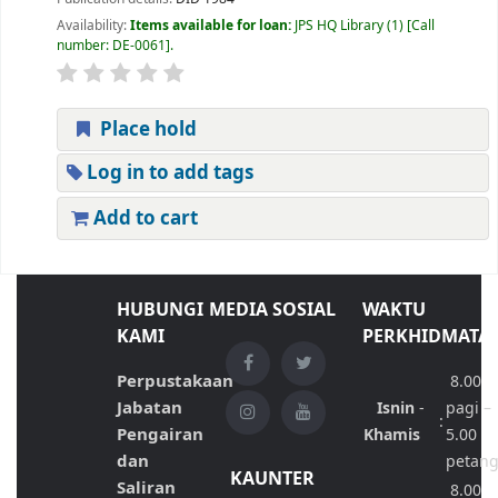
Availability:
Items available for loan:
JPS HQ Library
(1)
Call
number:
DE-0061
.
Place hold
Log in to add tags
Add to cart
HUBUNGI
MEDIA SOSIAL
WAKTU
KAMI
PERKHIDMATA
Perpustakaan
8.00
Jabatan
Isnin
-
pagi –
:
Pengairan
Khamis
5.00
dan
petan
KAUNTER
Saliran
8.00