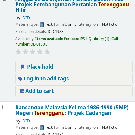
Projek Pembangunan Pertanian
Terengganu
Hilir
by
DID
Material type:
Text
; Format:
print
; Literary form:
Not fiction
Publication details:
DID
1983
Availability:
Items available for loan:
JPS HQ Library
(1)
Call
number:
DE-0130
.
Place hold
Log in to add tags
Add to cart
Rancangan Malaysia Kelima 1986-1990 (5MP)
Negeri
Terengganu
: Projek Cadangan
by
DID
Material type:
Text
; Format:
print
; Literary form:
Not fiction
Publication details:
DID
1984