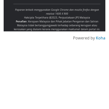
Paparan terbaik menggunakan Google Chrome dan mozila firefox dengan
resolusi 1600 X 900
Hakcipta Terpelihara @2023, Perpustakaan JPS Malaysia
Penafian :
Kerajaan Malaysia dan Pihak Jabatan Pengairan dan Saliran
Malaysia tidak bertanggungjawab terhadap sebarang kerugian atau
kerosakan yang dialami kerana menggunakan maklumat dalam portal ini.
Powered by
Koha