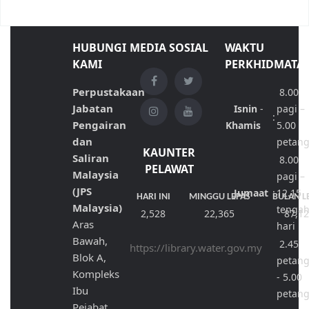
HUBUNGI
MEDIA SOSIAL
WAKTU
KAMI
PERKHIDMATA
Perpustakaan
8.00
Jabatan
Isnin
-
pagi –
:
Pengairan
Khamis
5.00
dan
petan
KAUNTER
Saliran
8.00
PELAWAT
Malaysia
pagi –
(JPS
Jumaat
:
12.15
HARI INI
MINGGU LEPAS
BULAN L
Malaysia)
tenga
2,528
22,365
87,1
Aras
hari
Bawah,
2.45
https://library.water.gov.my
Blok A,
petan
Kompleks
- 5.00
Ibu
petan
Pejabat