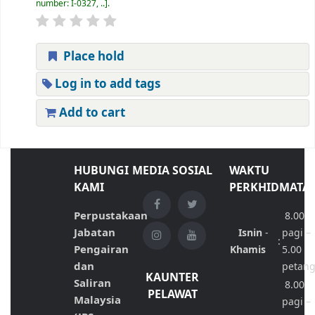
number:
I-0327, ..
.
Place hold
Log in to add tags
Add to cart
HUBUNGI
MEDIA SOSIAL
WAKTU
KAMI
PERKHIDMATA
Perpustakaan
8.00
Jabatan
Isnin
-
pagi –
:
Pengairan
Khamis
5.00
dan
petan
KAUNTER
Saliran
8.00
PELAWAT
Malaysia
pagi –