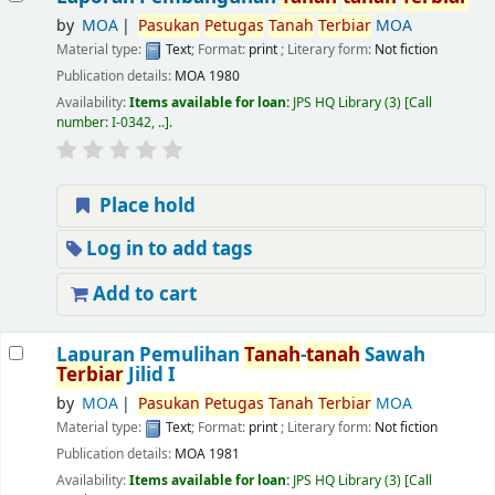
by
MOA
Pasukan
Petugas
Tanah
Terbiar
MOA
Material type:
Text
; Format:
print
; Literary form:
Not fiction
Publication details:
MOA
1980
Availability:
Items available for loan:
JPS HQ Library
(3)
Call
number:
I-0342, ..
.
Place hold
Log in to add tags
Add to cart
Lapuran Pemulihan
Tanah
-
tanah
Sawah
Terbiar
Jilid I
by
MOA
Pasukan
Petugas
Tanah
Terbiar
MOA
Material type:
Text
; Format:
print
; Literary form:
Not fiction
Publication details:
MOA
1981
Availability:
Items available for loan:
JPS HQ Library
(3)
Call