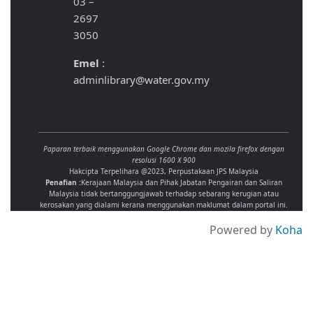
03 –
2697
3050
Emel
:
adminlibrary@water.gov.my
Paparan terbaik menggunakan Google Chrome dan mozila firefox dengan
resolusi 1600 X 900
Hakcipta Terpelihara @2023, Perpustakaan JPS Malaysia
Penafian :
Kerajaan Malaysia dan Pihak Jabatan Pengairan dan Saliran
Malaysia tidak bertanggungjawab terhadap sebarang kerugian atau
kerosakan yang dialami kerana menggunakan maklumat dalam portal ini.
Powered by
Koha