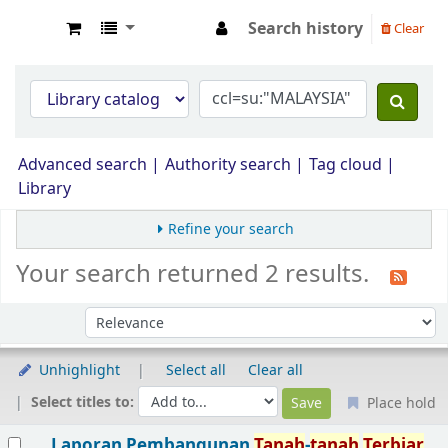
Search history
Clear
Opac Perpustakaan JPS Malaysia
Advanced search
Authority search
Tag cloud
Library
Refine your search
Your search returned 2 results.
Sort by:
Unhighlight
Select all
Clear all
Select titles to:
Place hold
Results
Laporan Pembangunan
Tanah
-
tanah
Terbiar