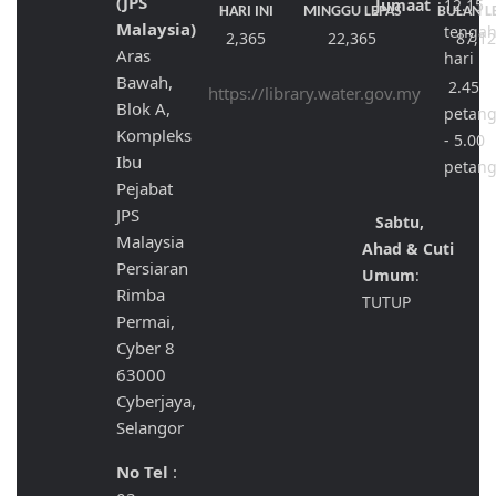
(JPS
Jumaat
:
12.15
HARI INI
MINGGU LEPAS
BULAN L
Malaysia)
tenga
2,365
22,365
87,1
Aras
hari
Bawah,
2.45
https://library.water.gov.my
Blok A,
petan
Kompleks
- 5.00
Ibu
petan
Pejabat
JPS
Sabtu,
Malaysia
Ahad & Cuti
Persiaran
Umum
:
Rimba
TUTUP
Permai,
Cyber 8
63000
Cyberjaya,
Selangor
No Tel
: