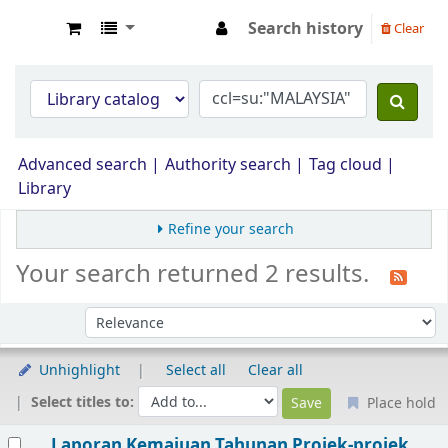
Search history
Clear
Opac Perpustakaan JPS Malaysia
Advanced search
Authority search
Tag cloud
Library
Refine your search
Your search returned 2 results.
Sort by:
Unhighlight
Select all
Clear all
Select titles to:
Place hold
Results
Laporan Kemajuan Tahunan Projek-projek