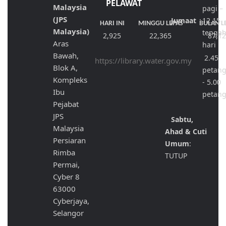
PELAWAT
Malaysia
pagi –
(JPS
Jumaat
:
12.15
HARI INI
MINGGU LEPAS
BULAN L
Malaysia)
tenga
2,925
22,365
87,1
Aras
hari
Bawah,
2.45
https://library.water.gov.my
Blok A,
petan
Kompleks
- 5.00
Ibu
petan
Pejabat
JPS
Sabtu,
Malaysia
Ahad & Cuti
Persiaran
Umum
:
Rimba
TUTUP
Permai,
Cyber 8
63000
Cyberjaya,
Selangor