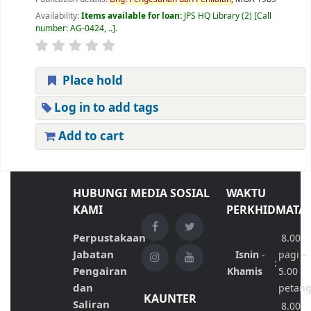
Availability:
Items available for loan:
JPS HQ Library
(2)
Call
number:
AG-0424, ..
.
Place hold
Log in to add tags
Add to cart
HUBUNGI
MEDIA SOSIAL
WAKTU
KAMI
PERKHIDMATA
Perpustakaan
8.00
Jabatan
Isnin
-
pagi –
:
Pengairan
Khamis
5.00
dan
petan
KAUNTER
Saliran
8.00