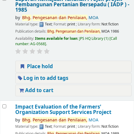
Pembangunan Pertanian Bersepadu ( IADP ) -
1985
by
Bhg.
Pengesanan
dan
Penilaian,
MOA
Material type:
Text
; Format:
print
; Literary form:
Not fiction
Publication details:
Bhg.
Pengesanan
dan
Penilaian,
MOA
1986
Availability:
Items available for loan:
JPS HQ Library
(1)
Call
number:
AG-0568
.
Place hold
Log in to add tags
Add to cart
Impact Evaluation of the Farmers'
Organization Support Services Project
by
Bhg.
Pengesanan
dan
Penilaian,
MOA
Material type:
Text
; Format:
print
; Literary form:
Not fiction
Publication details:
Bhg.
Pengesanan
dan
Penilaian,
MOA
1989