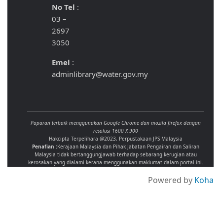
No Tel
:
03 –
2697
3050
Emel
:
adminlibrary@water.gov.my
Paparan terbaik menggunakan Google Chrome dan mozila firefox dengan
resolusi 1600 X 900
Hakcipta Terpelihara @2023, Perpustakaan JPS Malaysia
Penafian :
Kerajaan Malaysia dan Pihak Jabatan Pengairan dan Saliran
Malaysia tidak bertanggungjawab terhadap sebarang kerugian atau
kerosakan yang dialami kerana menggunakan maklumat dalam portal ini.
Powered by
Koha