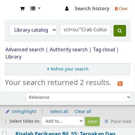
Search history
Clear
Opac Perpustakaan JPS Malaysia
Advanced search
Authority search
Tag cloud
Library
Refine your search
Your search returned 2 results.
Sort by:
Unhighlight
Select all
Clear all
Select titles to:
Place hold
Results
Risalah Perikanan Bil. 55: Ternakan Dan