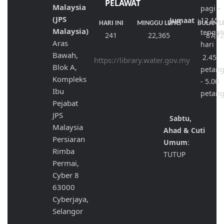
PELAWAT
Malaysia
pagi –
(JPS
Jumaat
:
12.15
HARI INI
MINGGU LEPAS
BULAN L
Malaysia)
tenga
241
22,365
87,1
Aras
hari
Bawah,
2.45
https://library.water.gov.my
Blok A,
petan
Kompleks
- 5.00
Ibu
petan
Pejabat
JPS
Sabtu,
Malaysia
Ahad & Cuti
Persiaran
Umum
:
Rimba
TUTUP
Permai,
Cyber 8
63000
Cyberjaya,
Selangor