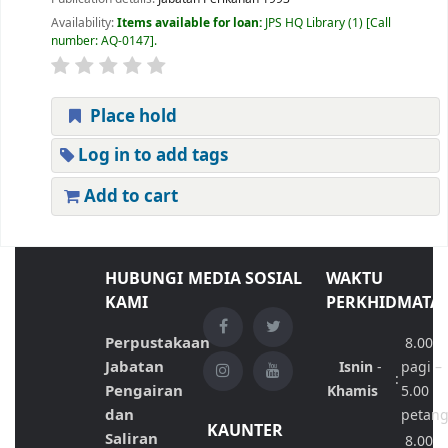
Availability:
Items available for loan:
JPS HQ Library
(1)
Call
number:
AQ-0147
.
Place hold
Log in to add tags
Add to cart
HUBUNGI
MEDIA SOSIAL
WAKTU
KAMI
PERKHIDMATA
Perpustakaan
8.00
Jabatan
Isnin
-
pagi –
:
Pengairan
Khamis
5.00
dan
petan
KAUNTER
Saliran
8.00