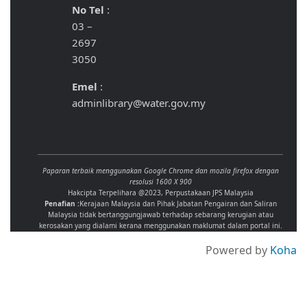
No Tel
:
03 –
2697
3050
Emel
:
adminlibrary@water.gov.my
Paparan terbaik menggunakan Google Chrome dan mozila firefox dengan
resolusi 1600 X 900
Hakcipta Terpelihara @2023, Perpustakaan JPS Malaysia
Penafian :
Kerajaan Malaysia dan Pihak Jabatan Pengairan dan Saliran
Malaysia tidak bertanggungjawab terhadap sebarang kerugian atau
kerosakan yang dialami kerana menggunakan maklumat dalam portal ini.
Powered by
Koha