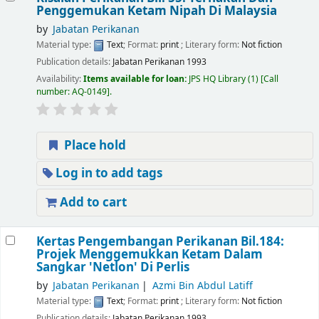
Penggemukan Ketam Nipah Di Malaysia
by
Jabatan Perikanan
Material type:
Text
; Format:
print
; Literary form:
Not fiction
Publication details:
Jabatan Perikanan
1993
Availability:
Items available for loan:
JPS HQ Library
(1)
Call
number:
AQ-0149
.
Place hold
Log in to add tags
Add to cart
Kertas Pengembangan Perikanan Bil.184:
Projek Menggemukkan Ketam Dalam
Sangkar 'Netlon' Di Perlis
by
Jabatan Perikanan
Azmi Bin Abdul Latiff
Material type:
Text
; Format:
print
; Literary form:
Not fiction
Publication details:
Jabatan Perikanan
1993