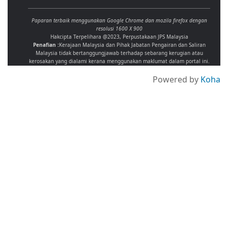
Paparan terbaik menggunakan Google Chrome dan mozila firefox dengan
resolusi 1600 X 900
Hakcipta Terpelihara @2023, Perpustakaan JPS Malaysia
Penafian :
Kerajaan Malaysia dan Pihak Jabatan Pengairan dan Saliran
Malaysia tidak bertanggungjawab terhadap sebarang kerugian atau
kerosakan yang dialami kerana menggunakan maklumat dalam portal ini.
Powered by
Koha