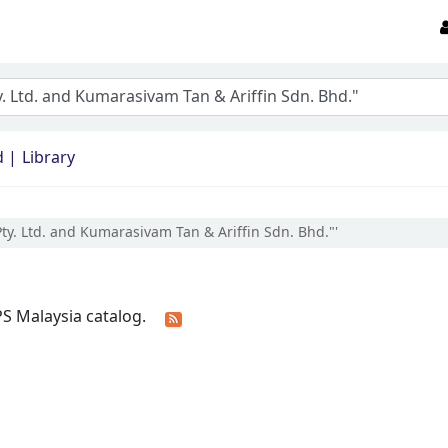
d
Library
Pty. Ltd. and Kumarasivam Tan & Ariffin Sdn. Bhd."'
PS Malaysia catalog.