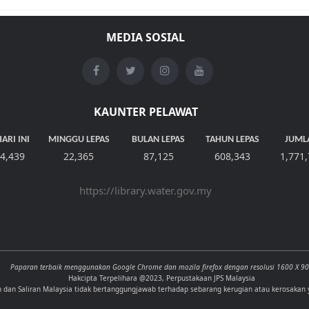
MEDIA SOSIAL
KAUNTER PELAWAT
ARI INI
MINGGU LEPAS
BULAN LEPAS
TAHUN LEPAS
JUML
4,439
22,365
87,125
608,343
1,771
https://library.water.gov.my
Paparan terbaik menggunakan Google Chrome dan mozila firefox dengan resolusi 1600 X 9
Hakcipta Terpelihara @2023, Perpustakaan JPS Malaysia
n dan Saliran Malaysia tidak bertanggungjawab terhadap sebarang kerugian atau kerosakan