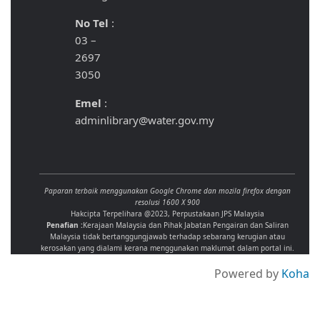
No Tel
:
03 –
2697
3050
Emel
:
adminlibrary@water.gov.my
Paparan terbaik menggunakan Google Chrome dan mozila firefox dengan
resolusi 1600 X 900
Hakcipta Terpelihara @2023, Perpustakaan JPS Malaysia
Penafian :
Kerajaan Malaysia dan Pihak Jabatan Pengairan dan Saliran
Malaysia tidak bertanggungjawab terhadap sebarang kerugian atau
kerosakan yang dialami kerana menggunakan maklumat dalam portal ini.
Powered by
Koha