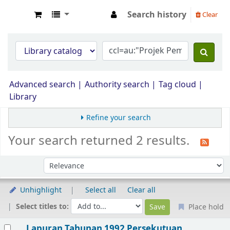
Search history
Clear
Opac Perpustakaan JPS Malaysia
Advanced search
Authority search
Tag cloud
Library
Refine your search
Your search returned 2 results.
Sort by:
Unhighlight
Select all
Clear all
Select titles to:
Place hold
Results
Lapuran Tahunan 1992 Persekutuan