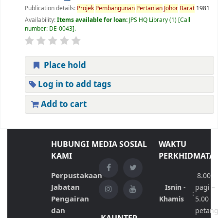
Publication details:
Projek
Pembangunan
Pertanian
Johor
Barat
1981
Availability:
Items available for loan:
JPS HQ Library
(1)
Call
number:
DE-0043
.
Place hold
Log in to add tags
Add to cart
HUBUNGI
MEDIA SOSIAL
WAKTU
KAMI
PERKHIDMATA
Perpustakaan
8.00
Jabatan
Isnin
-
pagi –
:
Pengairan
Khamis
5.00
dan
petan