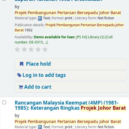
by
Projek
Pembangunan
Pertanian
Bersepadu
Johor
Barat
Material type:
Text
; Format:
print
; Literary form:
Not fiction
Publication details:
Projek
Pembangunan
Pertanian
Bersepadu
Johor
Barat
1992
Availability:
Items available for loan:
JPS HQ Library
(2)
Call
number:
DE-0315, ..
.
Place hold
Log in to add tags
Add to cart
Rancangan Malaysia Keempat (4MP) (1981-
1985): Keterangan Ringkas
Projek
Johor
Barat
by
Projek
Pembangunan
Pertanian
Bersepadu
Johor
Barat
Material type:
Text
; Format:
print
; Literary form:
Not fiction