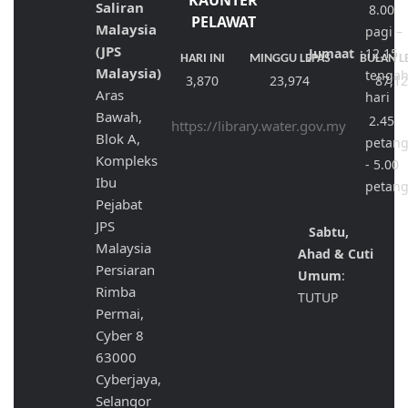
KAUNTER
Saliran
8.00
PELAWAT
Malaysia
pagi –
(JPS
Jumaat
:
12.15
HARI INI
MINGGU LEPAS
BULAN L
Malaysia)
tenga
3,870
23,974
87,1
Aras
hari
Bawah,
2.45
https://library.water.gov.my
Blok A,
petan
Kompleks
- 5.00
Ibu
petan
Pejabat
JPS
Sabtu,
Malaysia
Ahad & Cuti
Persiaran
Umum
:
Rimba
TUTUP
Permai,
Cyber 8
63000
Cyberjaya,
Selangor