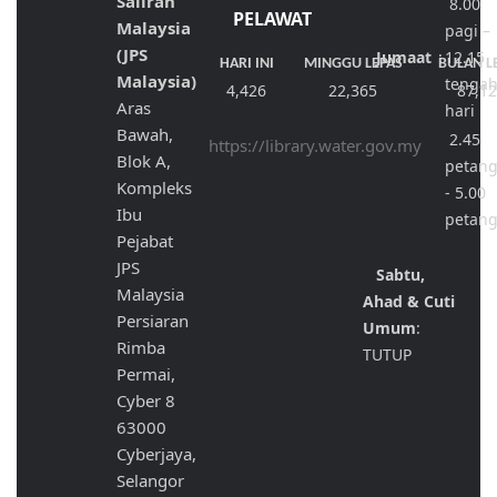
Saliran
8.00
PELAWAT
Malaysia
pagi –
(JPS
Jumaat
:
12.15
HARI INI
MINGGU LEPAS
BULAN L
Malaysia)
tenga
4,426
22,365
87,1
Aras
hari
Bawah,
2.45
https://library.water.gov.my
Blok A,
petan
Kompleks
- 5.00
Ibu
petan
Pejabat
JPS
Sabtu,
Malaysia
Ahad & Cuti
Persiaran
Umum
:
Rimba
TUTUP
Permai,
Cyber 8
63000
Cyberjaya,
Selangor