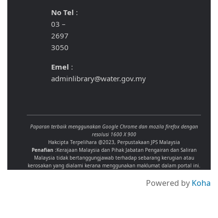
No Tel
:
03 –
2697
3050
Emel
:
adminlibrary@water.gov.my
Paparan terbaik menggunakan Google Chrome dan mozila firefox dengan
resolusi 1600 X 900
Hakcipta Terpelihara @2023, Perpustakaan JPS Malaysia
Penafian :
Kerajaan Malaysia dan Pihak Jabatan Pengairan dan Saliran
Malaysia tidak bertanggungjawab terhadap sebarang kerugian atau
kerosakan yang dialami kerana menggunakan maklumat dalam portal ini.
Powered by
Koha