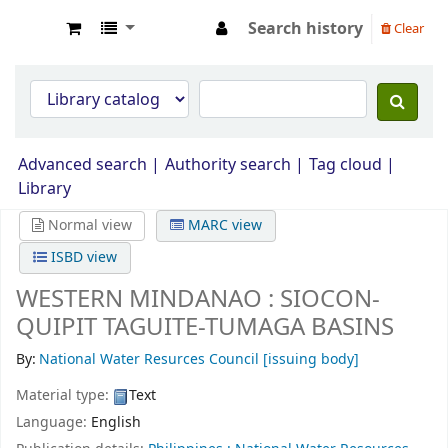
Search history
Clear
Opac Perpustakaan JPS Malaysia
Advanced search
Authority search
Tag cloud
Library
Normal view
MARC view
ISBD view
WESTERN MINDANAO : SIOCON-
QUIPIT TAGUITE-TUMAGA BASINS
By:
National Water Resurces Council
[issuing body]
Material type:
Text
Language:
English