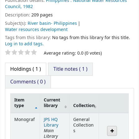
Publication details:
Philippines :
National Water Resources
Council,
1982
Description:
209 pages
Subject(s):
River basin- Philippines
Water resources development
Tags from this library:
No tags from this library for this title.
Log in to add tags.
Average rating: 0.0 (0 votes)
Holdings
( 1 )
Title notes ( 1 )
Comments ( 0 )
Item
Current
type
library
Collection
Holdings
Monograf
JPS HQ
General
Library
Collection
Main
s
Library