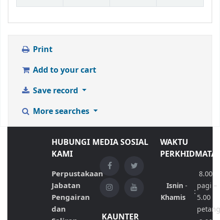
Print
Add to your cart
Save record
More searches
HUBUNGI
MEDIA SOSIAL
WAKTU
KAMI
PERKHIDMATA
Perpustakaan
8.00
Jabatan
Isnin
-
pagi –
:
Pengairan
Khamis
5.00
dan
petan
KAUNTER