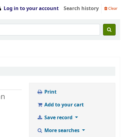
Log in to your account
Search history
Clear
Print
an
Add to your cart
Save record
More searches