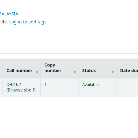
MALAYSIA
itle.
Log in to add tags.
Copy
Call number
number
Status
Date du
D-0162
1
Available
(Opens below)
(
Browse shelf
)