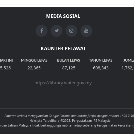
MEDIA SOSIAL
KAUNTER PELAWAT
ARI INI
MINGGU LEPAS
BULAN LEPAS
TAHUN LEPAS
JUML
5,526
22,365
87,125
608,343
1,762
https://library.water.gov.my
Paparan terbaik menggunakan Google Chrome dan mozila firefox dengan resolusi 1600 X 9
Hakcipta Terpelihara @2023, Perpustakaan JPS Malaysia
n dan Saliran Malaysia tidak bertanggungjawab terhadap sebarang kerugian atau kerosakan