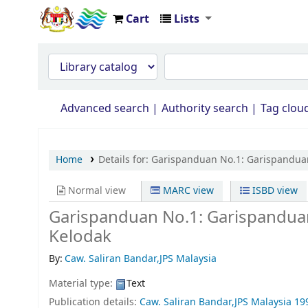
Cart
Lists
Opac Perpustakaan JPS Malaysia
Advanced search
Authority search
Tag clou
Home
Details for:
Garispanduan No.1: Garispandu
Normal view
MARC view
ISBD view
Garispanduan No.1: Garispandu
Kelodak
By:
Caw. Saliran Bandar,JPS Malaysia
Material type:
Text
Publication details:
Caw. Saliran Bandar,JPS Malaysia
19